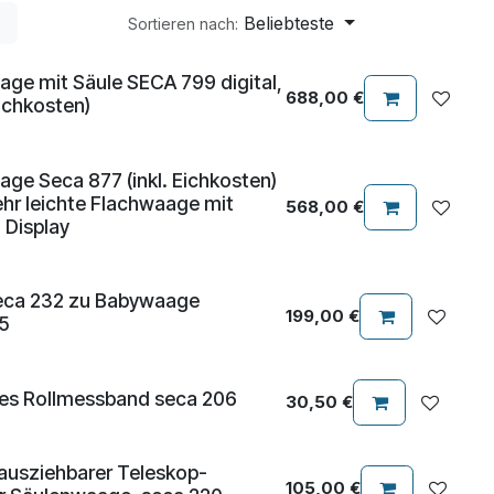
Beliebteste
Sortieren nach:
ge mit Säule SECA 799 digital,
688,00
€
Eichkosten)
ge Seca 877 (inkl. Eichkosten)
ehr leichte Flachwaage mit
568,00
€
 Display
eca 232 zu Babywaage
199,00
€
5
es Rollmessband seca 206
30,50
€
ausziehbarer Teleskop-
105,00
€