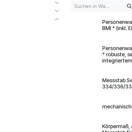
Personenwaa
BMI * (inkl. 
Personenwaa
* robuste, s
integriertem
Messstab S
334/336/33
mechanisch
Körpermaß, 