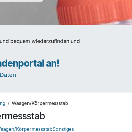
rt und bequem wiederzufinden und
ndenportal an!
e Daten
ung
Waagen/Körpermessstab
rmessstab
aagen/Körpermessstab
Sonstiges