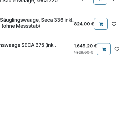
r Säulenwaage, seca 220
äuglingswaage, Seca 336 inkl.
824,00
€
* (ohne Messstab)
onswaage SECA 675 (inkl.
1.645,20
€
1.828,00
€