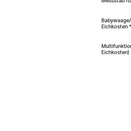
Messstab fü
Babywaage/S
Eichkosten 
Multifunkti
Eichkosten)