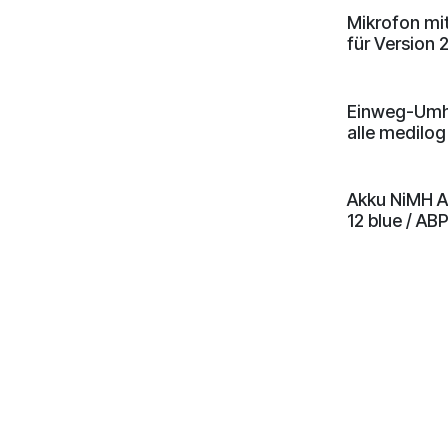
Mikrofon mit
für Version 
Einweg-Umhä
alle medilog
Akku NiMH AA
12 blue / AB