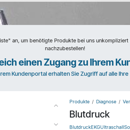
iste" an, um benötigte Produkte bei uns unkomplizie
nachzubestellen!
leich einen Zugang zu Ihrem Ku
erem Kundenportal erhalten Sie Zugriff auf alle Ihr
Produkte
Diagnose
Ver
Blutdruck
Blutdruck
EKG
Ultraschall
So