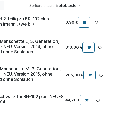
Beliebteste
Sortieren nach:
 2-teilig zu BR-102 plus
6,90
€
 (männl.+weibl.)
Manschette L, 3. Generation,
- NEU, Version 2014, ohne
310,00
€
d ohne Schlauch
 Manschette M, 3. Generation,
- NEU, Version 2015, ohne
205,00
€
d ohne Schlauch
schwarz für BR-102 plus, NEUES
44,70
€
014