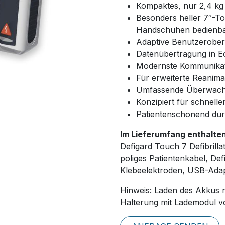
Kompaktes, nur 2,4 kg 
Besonders heller 7″-T
Handschuhen bedienb
Adaptive Benutzerober
Datenübertragung in Ec
Modernste Kommunikati
Für erweiterte Reanima
Umfassende Überwach
Konzipiert für schnelle
Patientenschonend dur
Im Lieferumfang enthalten
Defigard Touch 7 Defibrill
poliges Patientenkabel, Def
Klebeelektroden, USB-Adap
Hinweis: Laden des Akkus n
Halterung mit Lademodul v