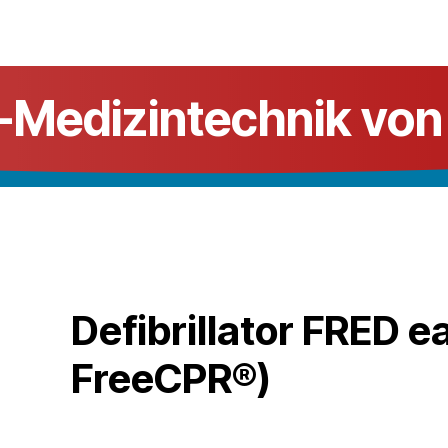
HNIK
SHOP
SUPPORT
LEUPAMED PLUS
-Medizintechnik von 
Defibrillator FRED ea
FreeCPR®)