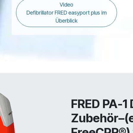
Video
Defibrillator FRED easyport plus im
Überblick
FRED PA-1 D
Zubehör–(e
FreeCPR®)