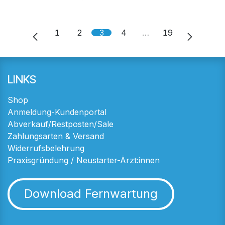
1
2
3
4
…
19
LINKS
Shop
Anmeldung-Kundenportal
Abverkauf/Restposten/Sale
Zahlungsarten & Versand
Widerrufsbelehrung
Praxisgründung / Neustarter-Ärzt:innen
Download Fernwartung