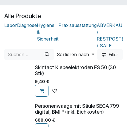
Alle Produkte
Labor
Diagnose
Hygiene
Praxisausstattung
ABVERKAUF
&
/
Sicherheit
RESTPOSTE
/ SALE
Sortieren nach
Filter
Skintact Klebeelektroden FS 50 (30
Stk)
9,40
€
Personenwaage mit Säule SECA 799
digital, BMI * (inkl. Eichkosten)
688,00
€