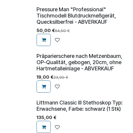
Pressure Man "Professional"
Abverkauf
Tischmodell Blutdruckmeßgerät,
Quecksilberfrei - ABVERKAUF
50,00
€
64,50
€
Präparierschere nach Metzenbaum,
Abverkauf
OP-Qualität, gebogen, 20cm, ohne
Hartmetalleinlage - ABVERKAUF
19,00
€
23,90
€
Littmann Classic III Stethoskop Typ:
Erwachsene, Farbe: schwarz (1 Stk)
135,00
€