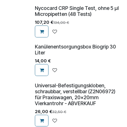
Nycocard CRP Single Test, ohne 5 µl
Micropipetten (48 Tests)
107,20
€
134,00
€
Kanülenentsorgungsbox Biogrip 30
Liter
14,00
€
Universal-Befestigungskloben,
Abverkauf
schraubbar, verstellbar (Z2N06972)
für Praxiswagen, 20x20mm
Vierkantrohr - ABVERKAUF
26,00
€
32,50
€