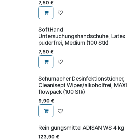
7,50
€
SoftHand
Untersuchungshandschuhe, Latex
puderfrei, Medium (100 Stk)
7,50
€
Schumacher Desinfektionstücher,
Cleanisept Wipes/alkoholfrei, MAXI
flowpack (100 Stk)
9,90
€
Reinigungsmittel ADISAN WS 4 kg
123,90
€