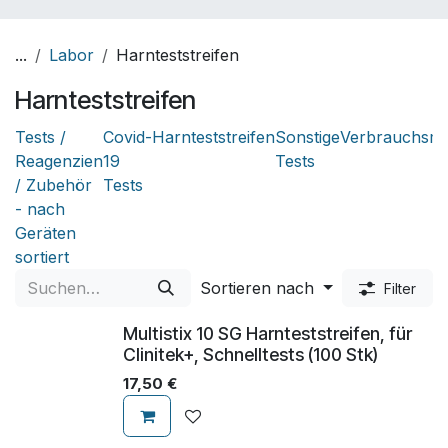
...
Labor
Harnteststreifen
Harnteststreifen
Tests /
Covid-
Harnteststreifen
Sonstige
Verbrauchsmat
Reagenzien
19
Tests
/ Zubehör
Tests
- nach
Geräten
sortiert
Sortieren nach
Filter
Multistix 10 SG Harnteststreifen, für
Clinitek+, Schnelltests (100 Stk)
17,50
€