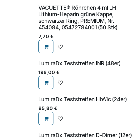
VACUETTE® Röhrchen 4 ml LH
Lithium-Heparin grüne Kappe,
schwarzer Ring, PREMIUM, Nr.
454084, 05472784001 (50 Stk)
7,70
€
LumiraDx Teststreifen INR (48er)
196,00
€
LumiraDx Teststreifen HbA1c (24er)
85,80
€
LumiraDx Teststreifen D-Dimer (12er)