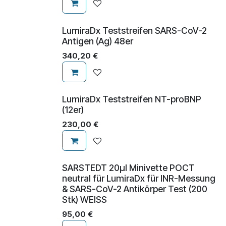
LumiraDx Teststreifen SARS-CoV-2
Antigen (Ag) 48er
340,20
€
LumiraDx Teststreifen NT-proBNP
(12er)
230,00
€
​​​​​SARSTEDT 20µl Minivette POCT
neutral für LumiraDx für INR-Messung
& SARS-CoV-2 Antikörper Test (200
Stk) WEISS
95,00
€