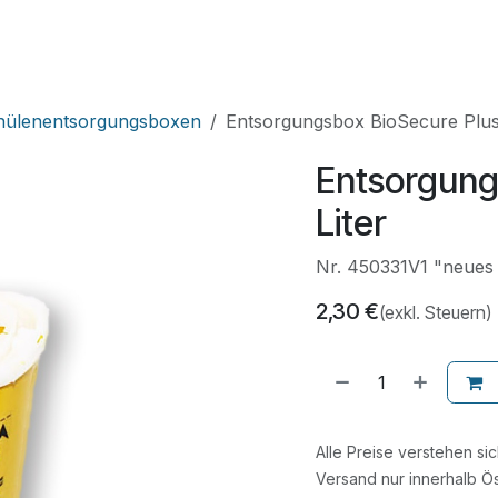
HNIK
SHOP
SUPPORT
LEUPAMED PLUS
nülenentsorgungsboxen
Entsorgungsbox BioSecure Plus 
Entsorgung
Liter
Nr. 450331V1 "neues 
2,30
€
(exkl. Steuern)
Alle Preise verstehen si
Versand nur innerhalb Ös