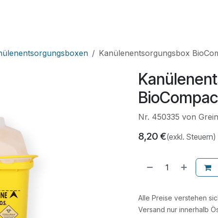
HNIK
SHOP
SUPPORT
LEUPAMED PLUS
nülenentsorgungsboxen
Kanülenentsorgungsbox BioComp
Kanülenen
BioCompact 
Nr. 450335 von Grein
8,20
€
(exkl. Steuern)
Alle Preise verstehen si
Versand nur innerhalb Ös