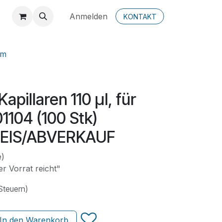
Anmelden
KONTAKT
em
apillaren 110 µl, für
01104 (100 Stk)
EIS/ABVERKAUF
e)
r Vorrat reicht"
 Steuern)
In den Warenkorb