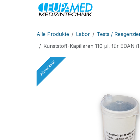
Zum Inhalt springen
MEDIZINTEC
Alle Produkte
Labor
Tests / Reagenzie
Kunststoff-Kapillaren 110 µl, für EDA
Abverkauf