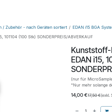
HNIK
SHOP
SUPPORT
LEUPAMED PLUS
n / Zubehör - nach Geräten sortiert
EDAN i15 BGA Syst
N i15, 101104 (100 Stk) SONDERPREIS/ABVERKAUF
Kunststoff-K
EDAN i15, 1
SONDERPR
(nur für MicroSampl
"Nur mehr solange de
14,00
€
17,50
€
(exkl.