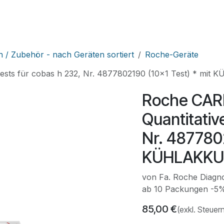
HNIK
SHOP
SUPPORT
LEUPAMED PLUS
n / Zubehör - nach Geräten sortiert
Roche-Geräte
ests für cobas h 232, Nr. 4877802190 (10x1 Test) * mit
Roche CAR
Quantitativ
Nr. 4877802
KÜHLAKKU
von Fa. Roche Diagno
ab 10 Packungen -5%
85,00
€
(exkl. Steuer