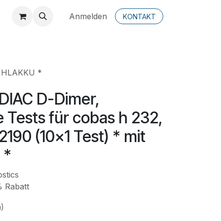
Anmelden
KONTAKT
 KÜHLAKKU *
DIAC D-Dimer,
e Tests für cobas h 232,
190 (10x1 Test) * mit
 *
stics
 Rabatt
n)