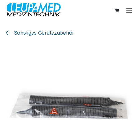
Zum Inhalt springen
Sonstiges Gerätezubehör