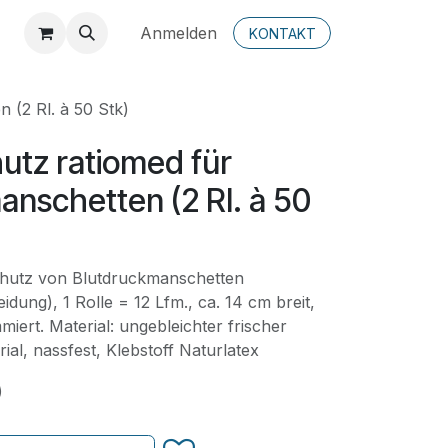
Anmelden
KONTAKT
 (2 Rl. à 50 Stk)
utz ratiomed für
nschetten (2 Rl. à 50
hutz von Blutdruckmanschetten
dung), 1 Rolle = 12 Lfm., ca. 14 cm breit,
iert. Material: ungebleichter frischer
erial, nassfest, Klebstoff Naturlatex
)