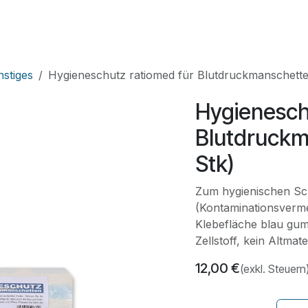
HNIK
SHOP
SUPPORT
LEUPAMED PLUS
stiges
Hygieneschutz ratiomed für Blutdruckmanschetten
Hygienesch
Blutdruckma
Stk)
Zum hygienischen Sc
(Kontaminationsvermei
Klebefläche blau gumm
Zellstoff, kein Altmat
12,00
€
(exkl. Steuern