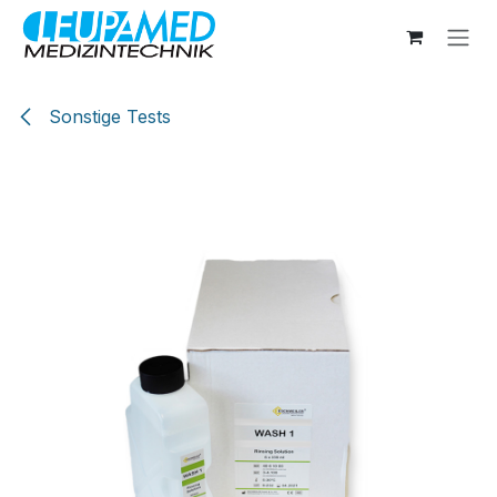
Zum Inhalt springen
Sonstige Tests