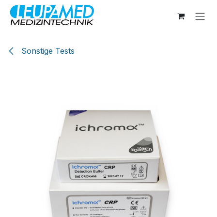
Zum Inhalt springen
Sonstige Tests