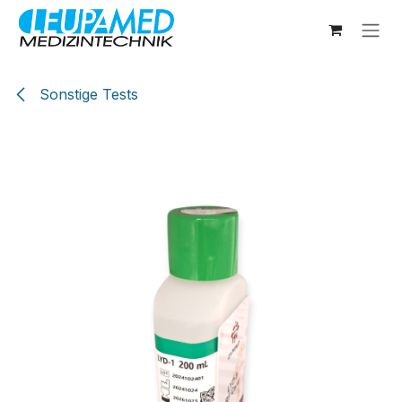
Zum Inhalt springen
Sonstige Tests