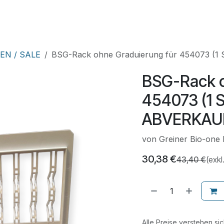
HNIK
SHOP
SUPPORT
LEUPAMED PLUS
Kurse
EN / SALE
BSG-Rack ohne Graduierung für 454073 (1
BSG-Rack o
454073 (1 S
ABVERKAU
von Greiner Bio-one 
30,38
€
43,40
€
(exkl
Alle Preise verstehen si