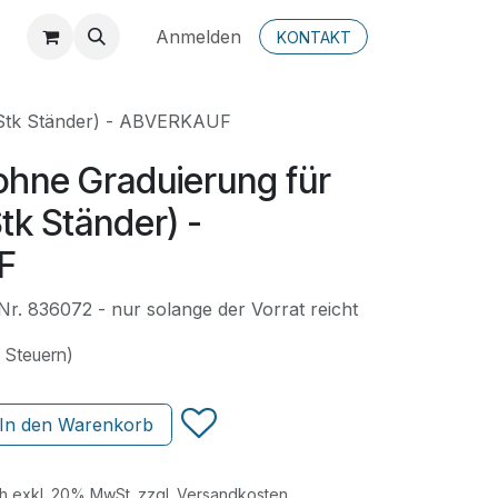
Anmelden
KONTAKT
 Stk Ständer) - ABVERKAUF
hne Graduierung für
tk Ständer) -
F
Nr. 836072 - nur solange der Vorrat reicht
. Steuern)
In den Warenkorb
ch exkl. 20% MwSt. zzgl. Versandkosten.