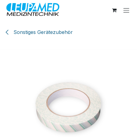
Zum Inhalt springen
Sonstiges Gerätezubehör