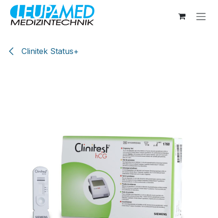
Zum Inhalt springen
Clinitek Status+