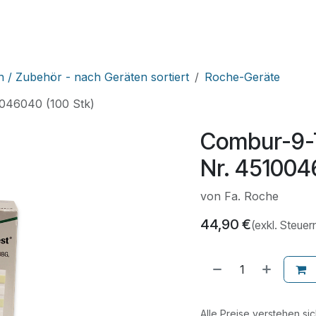
HNIK
SHOP
SUPPORT
LEUPAMED PLUS
Kurse
n / Zubehör - nach Geräten sortiert
Roche-Geräte
0046040 (100 Stk)
Combur-9-T
Nr. 451004
von Fa. Roche
44,90
€
(exkl. Steuer
Alle Preise verstehen si