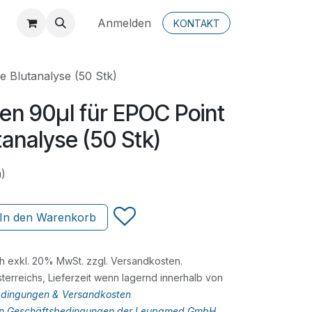
Anmelden
KONTAKT
e Blutanalyse (50 Stk)
ren 90µl für EPOC Point
tanalyse (50 Stk)
n)
In den Warenkorb
ch exkl. 20% MwSt. zzgl. Versandkosten.
terreichs, Lieferzeit wenn lagernd innerhalb von
dingungen & Versandkosten
en Geschäftsbedingungen der Leupamed GmbH
.