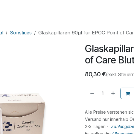
HNIK
SHOP
SUPPORT
LEUPAMED PLUS
al
Sonstiges
Glaskapillaren 90µl für EPOC Point of Car
Glaskapilla
of Care Blu
80,30
€
(exkl. Steuer
Alle Preise verstehen si
Versand nur innerhalb Ös
2-3 Tagen -
Zahlungsbe
Es gelten die
Allgemein