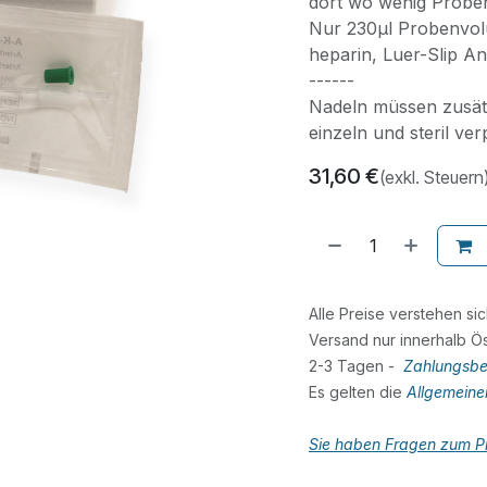
dort wo wenig Proben
Nur 230µl Probenvolu
heparin, Luer-Slip A
------
Nadeln müssen zusätz
einzeln und steril ver
31,60
€
(exkl. Steuern
Alle Preise verstehen si
Versand nur innerhalb Ös
2-3 Tagen -
Zahlungsbe
Es gelten die
Allgemein
Sie haben Fragen zum Pr