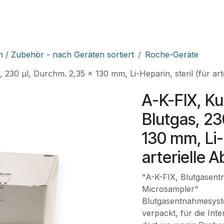
HNIK
SHOP
SUPPORT
LEUPAMED PLUS
n / Zubehör - nach Geräten sortiert
Roche-Geräte
s, 230 µl, Durchm. 2,35 x 130 mm, Li-Heparin, steril (für a
A-K-FIX, Ku
Blutgas, 23
130 mm, Li-H
arterielle 
"A-K-FIX, Blutgasent
Microsampler"
Blutgasentnahmesyste
verpackt, für die Int