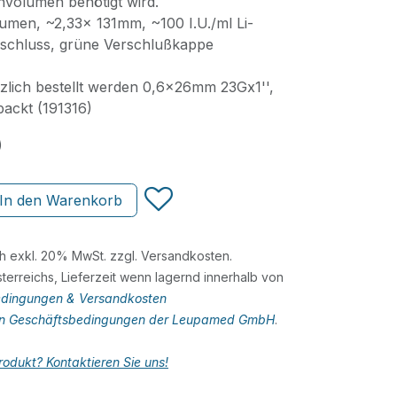
volumen benötigt wird.
men, ~2,33x 131mm, ~100 I.U./ml Li-
nschluss, grüne Verschlußkappe
lich bestellt werden 0,6x26mm 23Gx1'',
packt (191316)
)
In den Warenkorb
ch exkl. 20% MwSt. zzgl. Versandkosten.
terreichs, Lieferzeit wenn lagernd innerhalb von
dingungen & Versandkosten
en Geschäftsbedingungen der Leupamed GmbH
.
odukt? Kontaktieren Sie uns!