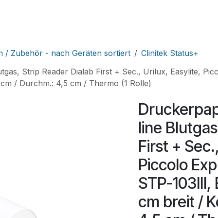
HNIK
SHOP
SUPPORT
LEUPAMED PLUS
Kurse
n / Zubehör - nach Geräten sortiert
Clinitek Status+
utgas, Strip Reader Dialab First + Sec., Urilux, Easylite, P
 cm / Durchm.: 4,5 cm / Thermo (1 Rolle)
Druckerpapi
line Blutga
First + Sec.,
Piccolo Exp
STP-103III,
cm breit / 