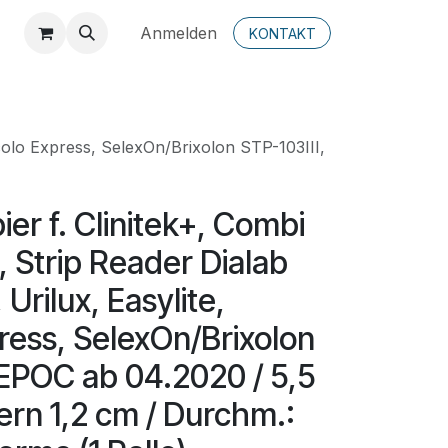
Anmelden
KONTAKT
iccolo Express, SelexOn/Brixolon STP-103III,
er f. Clinitek+, Combi
s, Strip Reader Dialab
 Urilux, Easylite,
ress, SelexOn/Brixolon
 EPOC ab 04.2020 / 5,5
Kern 1,2 cm / Durchm.: