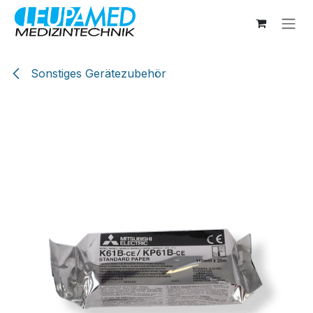
Zum Inhalt springen
Sonstiges Gerätezubehör