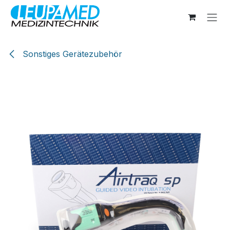
Zum Inhalt springen
Sonstiges Gerätezubehör