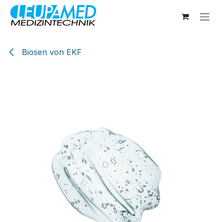
Zum Inhalt springen
Biosen von EKF