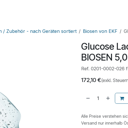
HNIK
SHOP
SUPPORT
LEUPAMED PLUS
Kurse
n / Zubehör - nach Geräten sortiert
Biosen von EKF
G
Glucose La
BIOSEN 5,0 
Ref. 0201-0002-026 f
172,10
€
(exkl. Steuer
Alle Preise verstehen si
Versand nur innerhalb Ös