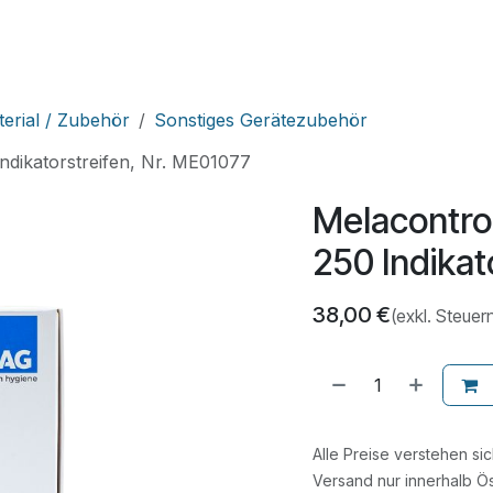
HNIK
SHOP
SUPPORT
LEUPAMED PLUS
erial / Zubehör
Sonstiges Gerätezubehör
ndikatorstreifen, Nr. ME01077
Melacontro
250 Indikat
38,00
€
(exkl. Steuer
Alle Preise verstehen si
Versand nur innerhalb Ös