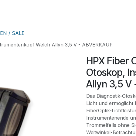
HNIK
SHOP
SUPPORT
LEUPAMED PLUS
Kurse
EN / SALE
nstrumentenkopf Welch Allyn 3,5 V - ABVERKAUF
HPX Fiber O
Otoskop, I
Allyn 3,5 
Das Diagnostik-Otosk
Licht und ermöglicht
FiberOptik-Lichtleistu
Instrumentenende un
Trommelfells ohne Si
Weitwinkel-Betrachtu