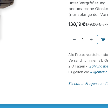
unter Vergrößerung -
pneumatische Otoskop
(nur solange der Vorr
138,19
€
179,00
€
(exk
Alle Preise verstehen si
Versand nur innerhalb Ös
2-3 Tagen -
Zahlungsbe
Es gelten die
Allgemein
Sie haben Fragen zum Pr