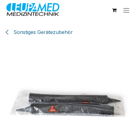
Zum Inhalt springen
Sonstiges Gerätezubehör