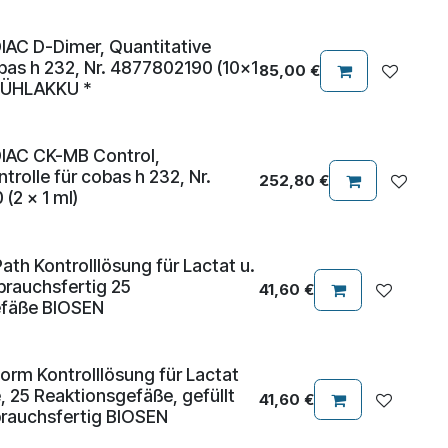
AC D-Dimer, Quantitative
bas h 232, Nr. 4877802190 (10x1
85,00
€
 KÜHLAKKU *
IAC CK-MB Control,
trolle für cobas h 232, Nr.
252,80
€
(2 x 1 ml)
th Kontrolllösung für Lactat u.
brauchsfertig 25
41,60
€
efäße BIOSEN
rm Kontrolllösung für Lactat
 25 Reaktionsgefäße, gefüllt
41,60
€
brauchsfertig BIOSEN