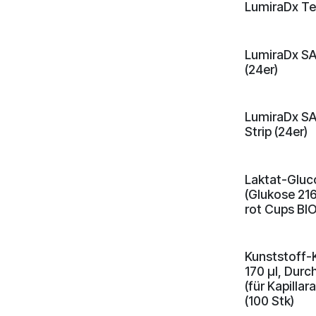
LumiraDx Tes
​​​​​LumiraDx
(24er)
​​​​​LumiraD
Strip (24er)
Laktat-Gluc
(Glukose 21
rot Cups BI
Kunststoff-K
170 µl, Durc
(für Kapill
(100 Stk)