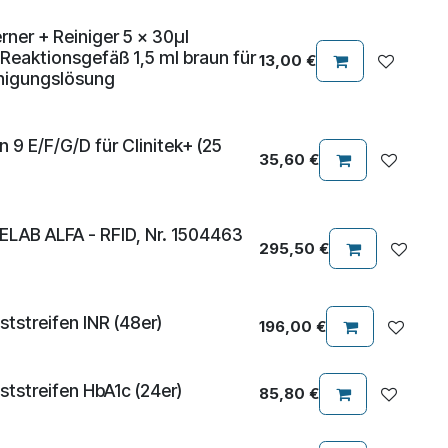
rner + Reiniger 5 x 30µl
 Reaktionsgefäß 1,5 ml braun für
13,00
€
nigungslösung
 9 E/F/G/D für Clinitek+ (25
35,60
€
ELAB ALFA - RFID, Nr. 1504463
295,50
€
tstreifen INR (48er)
196,00
€
tstreifen HbA1c (24er)
85,80
€