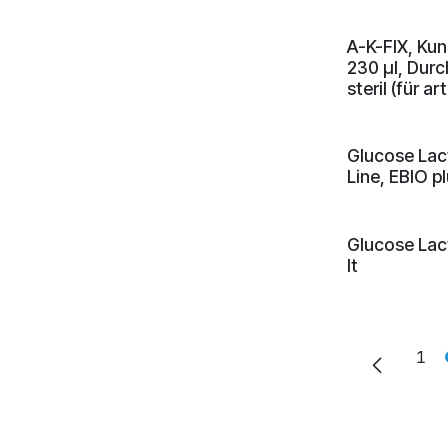
A-K-FIX, Kun
230 µl, Durc
steril (für a
Glucose Lac
Line, EBIO pl
Glucose Lac
lt
1