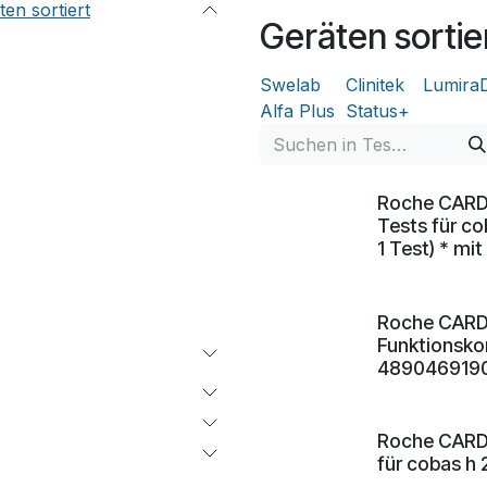
en sortiert
Geräten sortie
Swelab
Clinitek
Lumira
Alfa Plus
Status+
Roche CARDI
Tests für co
1 Test) * m
Roche CARDI
Funktionskon
4890469190 
Roche CARDI
für cobas h 