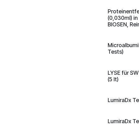
Proteinentfe
(0,030ml) in
BIOSEN, Rei
Microalbumin
Tests)
LYSE für SW
(5 lt)
LumiraDx Tes
LumiraDx Tes