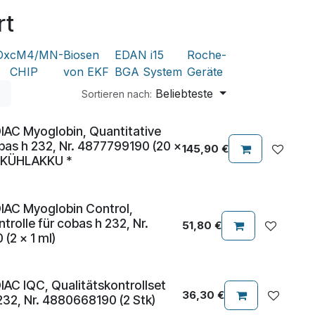
rt
Dx
cM4/MN-
Biosen
EDAN i15
Roche-
CHIP
von EKF
BGA System
Geräte
Beliebteste
Sortieren nach:
AC Myoglobin, Quantitative
bas h 232, Nr. 4877799190 (20 x
145,90
€
it KÜHLAKKU *
AC Myoglobin Control,
trolle für cobas h 232, Nr.
51,80
€
(2 x 1 ml)
AC IQC, Qualitätskontrollset
36,30
€
232, Nr. 4880668190 (2 Stk)