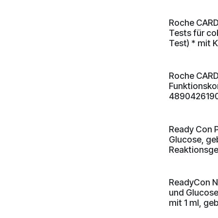
Roche CARDI
Tests für co
Test) * mit
Roche CARD
Funktionskon
4890426190 
Ready Con Pa
Glucose, ge
Reaktionsg
ReadyCon No
und Glucose,
mit 1 ml, ge