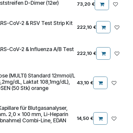
tstreifen D-Dimer (12er)
73,20
€
 SARS-CoV-2 & RSV Test Strip Kit
222,10
€
x SARS-CoV-2 & Influenza A/B Test
222,10
€
ose (MULTI) Standard 12mmol/L
6,2mg/dL, Laktat 108,1mg/dL),
43,10
€
OSEN (50 Stk) orange
apillare für Blutgasanalyser,
hm. 2,0 x 100 mm, Li-Heparin
14,50
€
arabnahme) Combi-Line, EDAN