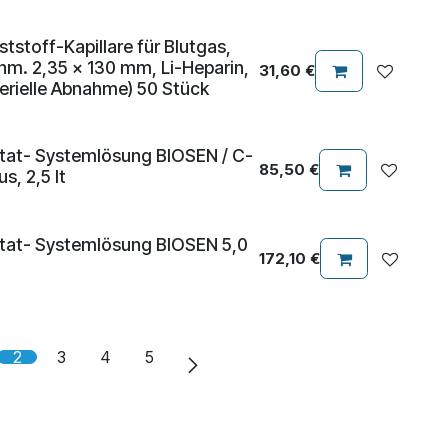
ststoff-Kapillare für Blutgas,
hm. 2,35 x 130 mm, Li-Heparin,
31,60
€
rterielle Abnahme) 50 Stück
tat- Systemlösung BIOSEN / C-
85,50
€
us, 2,5 lt
tat- Systemlösung BIOSEN 5,0
172,10
€
2
3
4
5