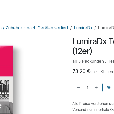
HNIK
SHOP
SUPPORT
LEUPAMED PLUS
n / Zubehör - nach Geräten sortiert
LumiraDx
LumiraD
LumiraDx T
(12er)
ab 5 Packungen / Tes
73,20
€
(exkl. Steuer
Alle Preise verstehen si
Versand nur innerhalb Ös