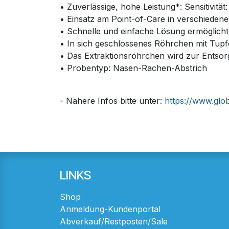
• Zuverlässige, hohe Leistung*: Sensitivitä
• Einsatz am Point-of-Care in verschieden
• Schnelle und einfache Lösung ermöglich
• In sich geschlossenes Röhrchen mit Tupf
• Das Extraktionsröhrchen wird zur Entsor
• Probentyp: Nasen-Rachen-Abstrich
- Nähere Infos bitte unter:
https://www.glob
LINKS
Shop
Anmeldung-Kundenportal
Abverkauf/Restposten/Sale