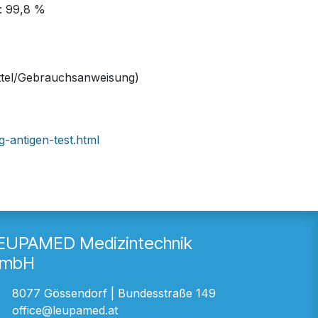
ät: 99,8 %
zettel/Gebrauchsanweisung)
g-antigen-test.html
EUPAMED Medizintechnik
mbH
8077 Gössendorf | Bundesstraße 149
office@leupamed.at