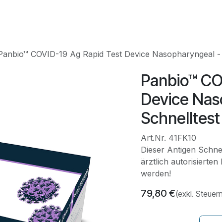
HNIK
SHOP
SUPPORT
LEUPAMED PLUS
Kurse
​​​​​​​Panbio™ COVID-19 Ag Rapid Test Device Nasopharyngeal 
​​​​​​​Panbio
Device Nas
Schnelltest
Art.Nr. 41FK10
Dieser Antigen Schnel
ärztlich autorisierte
werden!
79,80
€
(exkl. Steuer