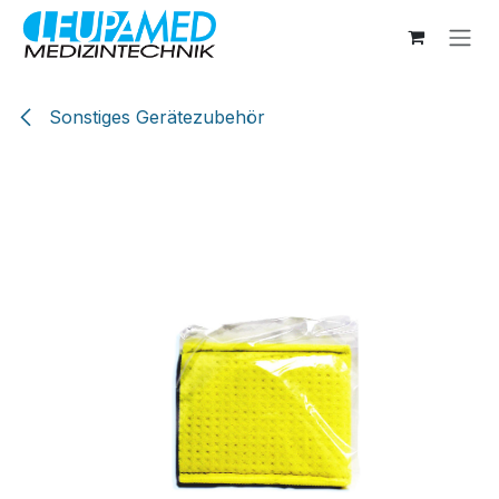
Zum Inhalt springen
Sonstiges Gerätezubehör