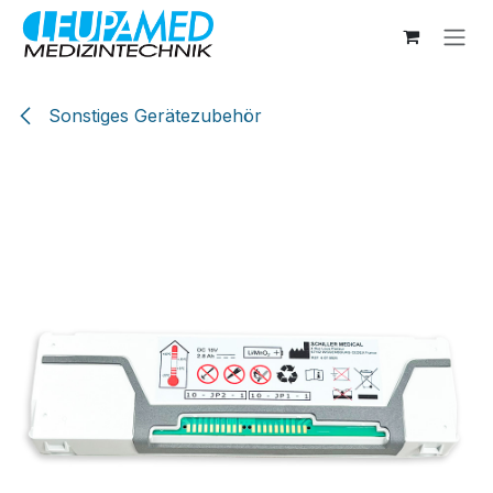
Zum Inhalt springen
Sonstiges Gerätezubehör